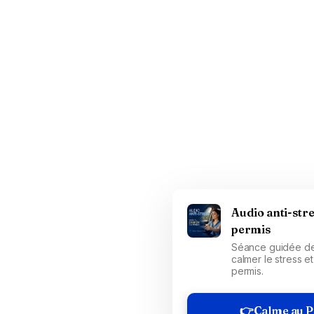
Audio anti-str
permis
Séance guidée de
calmer le stress e
permis.
👉Calme au P