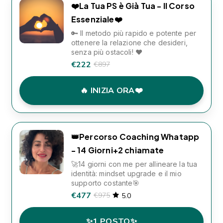
❤️La Tua PS è Già Tua - Il Corso
Essenziale❤️
🔑 Il metodo più rapido e potente per
ottenere la relazione che desideri,
senza più ostacoli! ❤️
€222
€897
🔥 INIZIA ORA❤️
👑Percorso Coaching Whatapp
- 14 Giorni+2 chiamate
🚀14 giorni con me per allineare la tua
identità: mindset upgrade e il mio
supporto costante🎯
€477
€975
5.0
✨1 POSTO✨