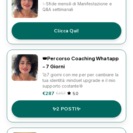
✨Sfide mensili di Manifestazione e
Q&A settimanali
Clicca Qui!
👑Percorso Coaching Whatapp
- 7 Giorni
🚀7 giorni con me per per cambiare la
tua identità: mindset upgrade e il mio
supporto costante🎯
€287
€457
5.0
✨2 POSTI✨