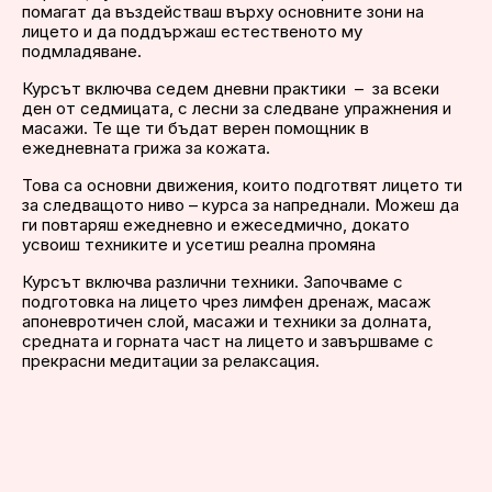
помагат да въздействаш върху основните зони на 
лицето и да поддържаш естественото му 
подмладяване.
Курсът включва седем дневни практики  –  за всеки 
ден от седмицата, с лесни за следване упражнения и 
масажи. Те ще ти бъдат верен помощник в 
ежедневната грижа за кожата.
Това са основни движения, които подготвят лицето ти 
за следващото ниво – курса за напреднали. Можеш да 
ги повтаряш ежедневно и ежеседмично, докато 
усвоиш техниките и усетиш реална промяна
Курсът включва различни техники. Започваме с 
подготовка на лицето чрез лимфен дренаж, масаж 
апоневротичен слой, масажи и техники за долната, 
средната и горната част на лицето и завършваме с 
прекрасни медитации за релаксация.