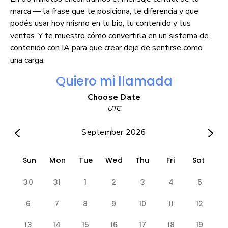
marca — la frase que te posiciona, te diferencia y que 
podés usar hoy mismo en tu bio, tu contenido y tus 
ventas. Y te muestro cómo convertirla en un sistema de 
contenido con IA para que crear deje de sentirse como 
una carga.
Quiero mi llamada
Choose Date
UTC
September 2026
Sun
Mon
Tue
Wed
Thu
Fri
Sat
30
31
1
2
3
4
5
6
7
8
9
10
11
12
13
14
15
16
17
18
19